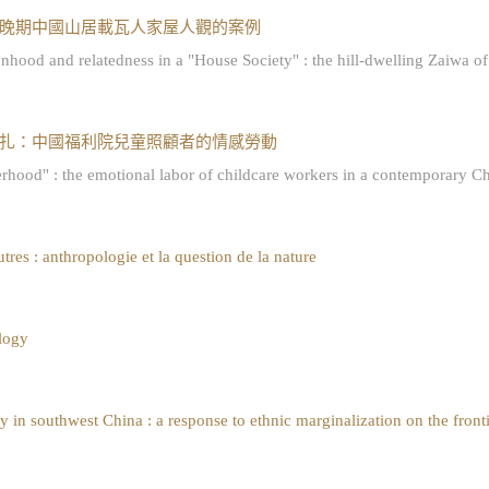
晚期中國山居載瓦人家屋人觀的案例
 and relatedness in a "House Society" : the hill-dwelling Zaiwa of l
扎：中國福利院兒童照顧者的情感勞動
d" : the emotional labor of childcare workers in a contemporary Ch
res : anthropologie et la question de la nature
logy
 in southwest China : a response to ethnic marginalization on the front