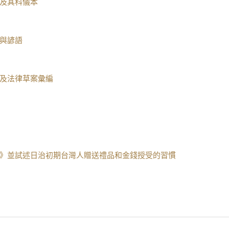
及其科儀本
與諺語
及法律草案彙編
》並試述日治初期台灣人贈送禮品和金錢授受的習慣