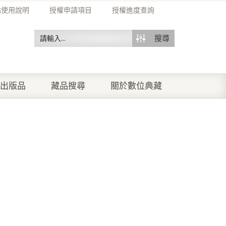
站使用說明
授權申請項目
授權進度查詢
搜尋
出版品
藏品搜尋
關於數位典藏