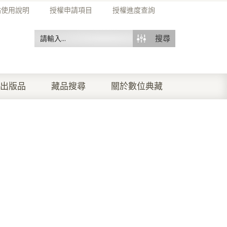
站使用說明
授權申請項目
授權進度查詢
搜尋
出版品
藏品搜尋
關於數位典藏