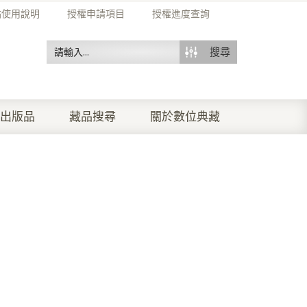
站使用說明
授權申請項目
授權進度查詢
搜尋
出版品
藏品搜尋
關於數位典藏