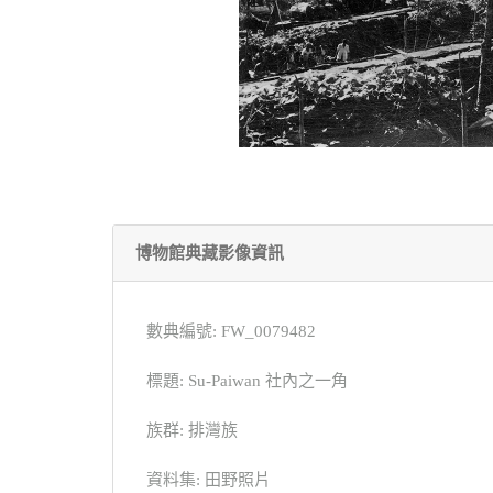
博物館典藏影像資訊
數典編號: FW_0079482
標題: Su-Paiwan 社內之一角
族群: 排灣族
資料集: 田野照片