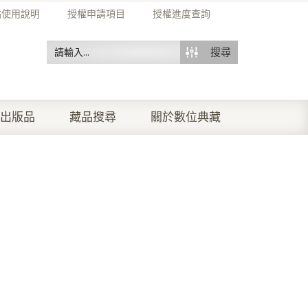
站使用說明
授權申請項目
授權進度查詢
搜尋
出版品
藏品搜尋
關於數位典藏