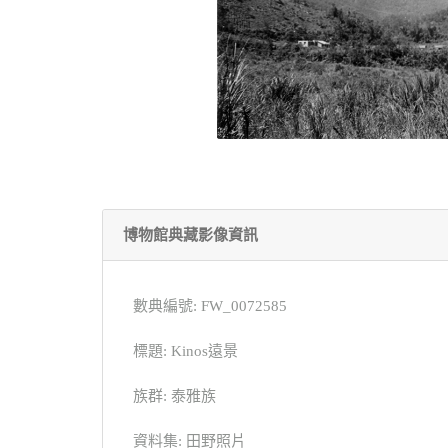
博物館典藏影像資訊
數典編號: FW_0072585
標題: Kinos遠景
族群: 泰雅族
資料集: 田野照片