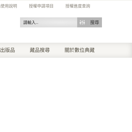
站使用說明
授權申請項目
授權進度查詢
搜尋
出版品
藏品搜尋
關於數位典藏