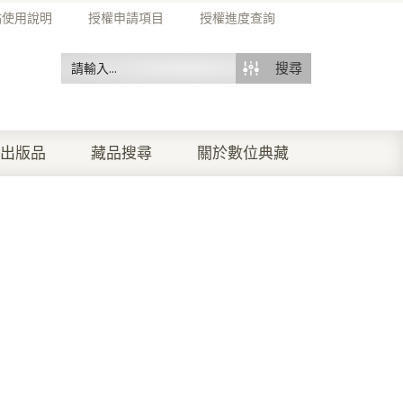
站使用說明
授權申請項目
授權進度查詢
搜尋
出版品
藏品搜尋
關於數位典藏