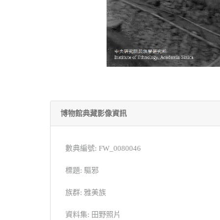
博物館典藏影像資訊
數典編號: FW_0080046
標題: 驅邪
族群: 雅美族
資料集: 田野照片