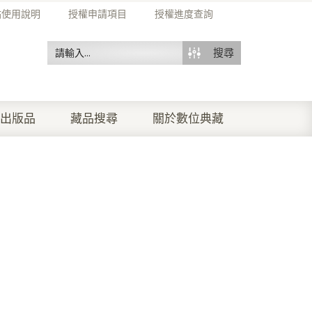
站使用說明
授權申請項目
授權進度查詢
搜尋
出版品
藏品搜尋
關於數位典藏