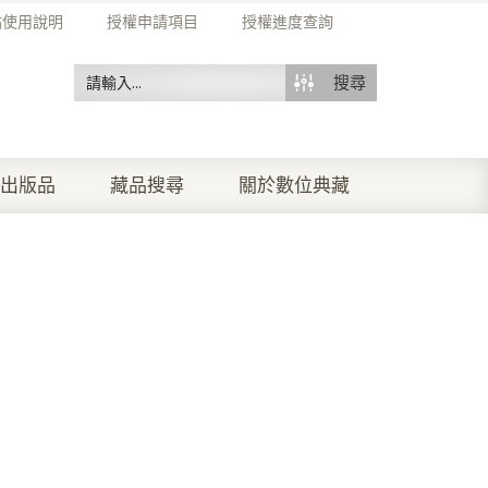
站使用說明
授權申請項目
授權進度查詢
搜尋
出版品
藏品搜尋
關於數位典藏