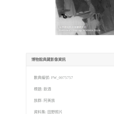
博物館典藏影像資訊
數典編號: FW_0075757
標題: 飲酒
族群: 阿美族
資料集: 田野照片