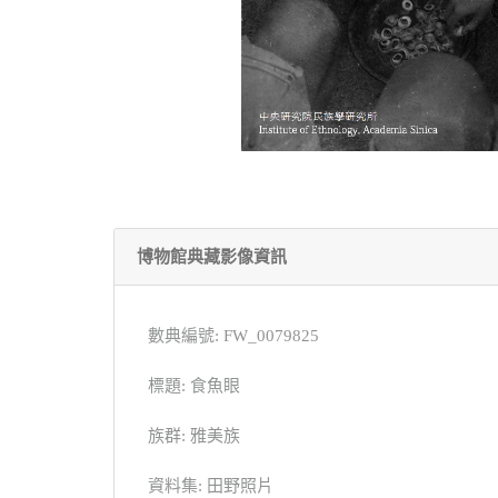
博物館典藏影像資訊
數典編號: FW_0079825
標題: 食魚眼
族群: 雅美族
資料集: 田野照片