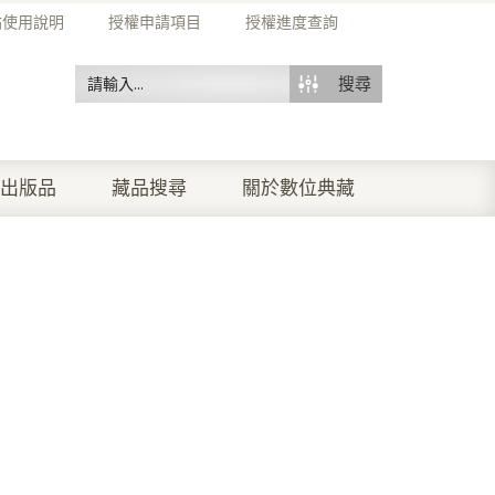
站使用說明
授權申請項目
授權進度查詢
搜尋
出版品
藏品搜尋
關於數位典藏