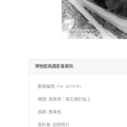
博物館典藏影像資訊
數典編號: FW_0079781
標題: 飛魚祭：置石頭於船上
族群: 雅美族
資料集: 田野照片