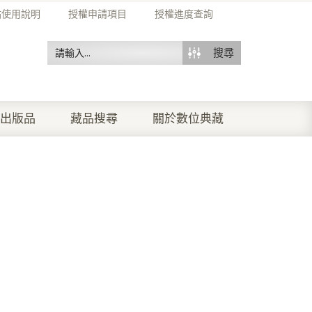
站使用說明
授權申請項目
授權進度查詢
搜尋
出版品
藏品搜尋
關於數位典藏