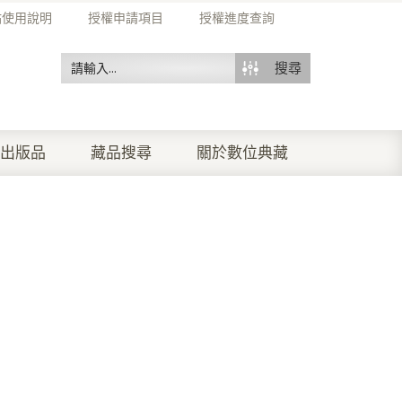
站使用說明
授權申請項目
授權進度查詢
搜尋
出版品
藏品搜尋
關於數位典藏