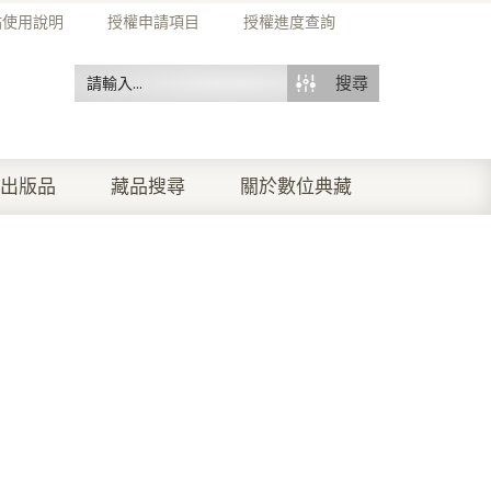
站使用說明
授權申請項目
授權進度查詢
搜尋
出版品
藏品搜尋
關於數位典藏