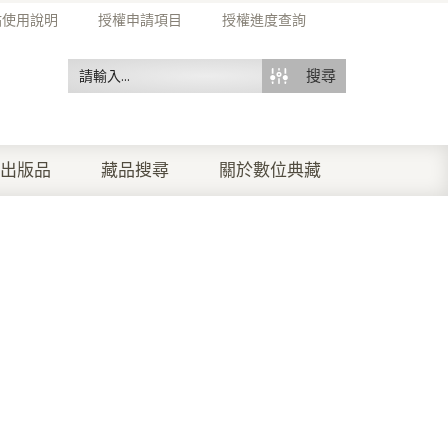
站使用說明
授權申請項目
授權進度查詢
搜尋
出版品
藏品搜尋
關於數位典藏