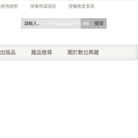
站使用說明
授權申請項目
授權進度查詢
搜尋
出版品
藏品搜尋
關於數位典藏