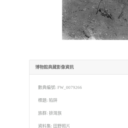
博物館典藏影像資訊
數典編號: FW_0079266
標題: 陷阱
族群: 排灣族
資料集: 田野照片