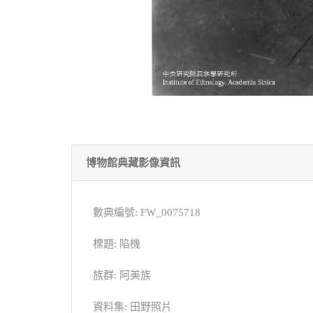
博物館典藏影像資訊
數典編號: FW_0075718
標題: 陷機
族群: 阿美族
資料集: 田野照片