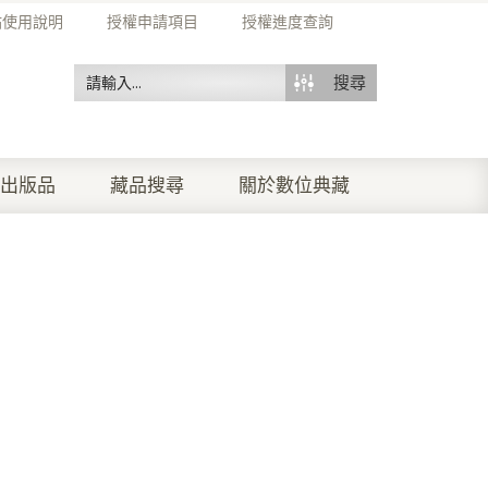
站使用說明
授權申請項目
授權進度查詢
搜尋
出版品
藏品搜尋
關於數位典藏