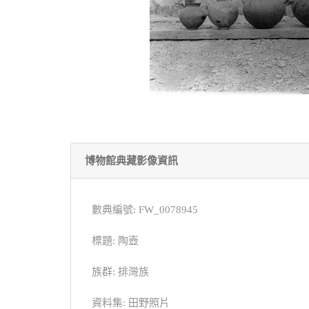
博物館典藏影像資訊
數典編號: FW_0078945
標題: 陶壺
族群: 排灣族
資料集: 田野照片