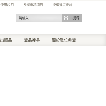
站使用說明
授權申請項目
授權進度查詢
搜尋
出版品
藏品搜尋
關於數位典藏