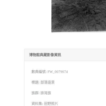
博物館典藏影像資訊
數典編號: FW_0079074
標題: 部落遠景
族群: 排灣族
資料集: 田野照片