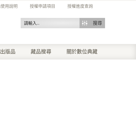
站使用說明
授權申請項目
授權進度查詢
搜尋
出版品
藏品搜尋
關於數位典藏