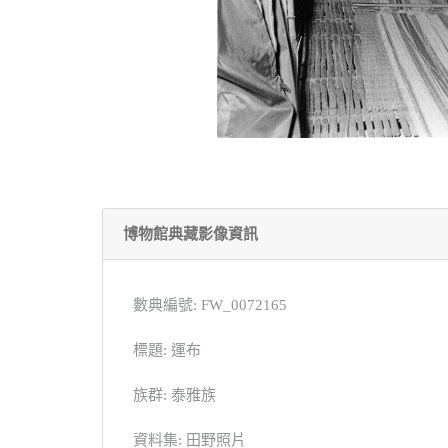
博物館典藏影像資訊
數典編號: FW_0072165
標題: 運布
族群: 泰雅族
資料集: 田野照片