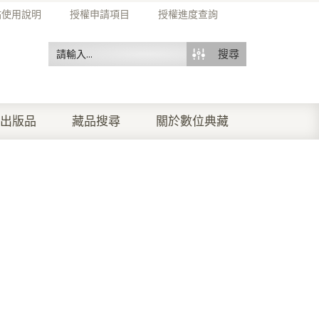
站使用說明
授權申請項目
授權進度查詢
搜尋
出版品
藏品搜尋
關於數位典藏