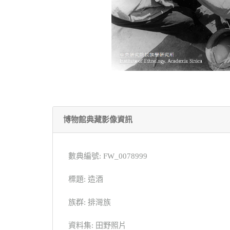
博物館典藏影像資訊
數典編號: FW_0078999
標題: 造酒
族群: 排灣族
資料集: 田野照片