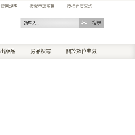
站使用說明
授權申請項目
授權進度查詢
搜尋
出版品
藏品搜尋
關於數位典藏