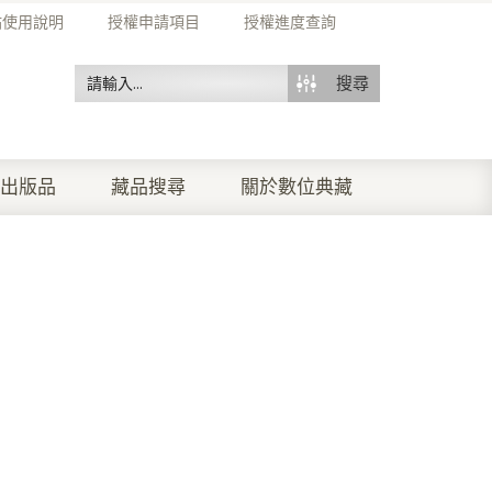
站使用說明
授權申請項目
授權進度查詢
搜尋
出版品
藏品搜尋
關於數位典藏