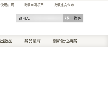
站使用說明
授權申請項目
授權進度查詢
搜尋
出版品
藏品搜尋
關於數位典藏