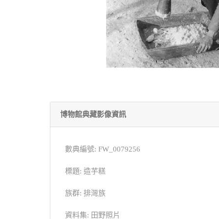
博物館典藏影像資訊
數典編號: FW_0079256
標題: 造芋糕
族群: 排灣族
資料集: 田野照片