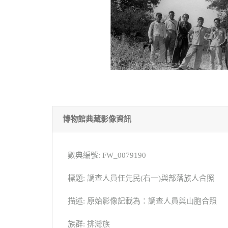
博物館典藏影像資訊
數典編號: FW_0079190
標題: 調查人員任先民(右一)與部落族人合照
描述: 原始影像記載為：調查人員與山胞合照
族群: 排灣族