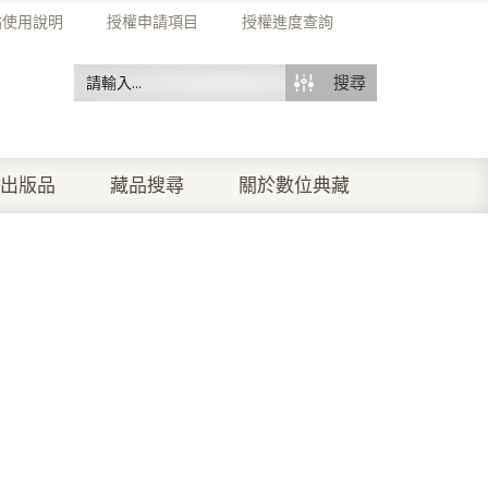
站使用說明
授權申請項目
授權進度查詢
搜尋
出版品
藏品搜尋
關於數位典藏