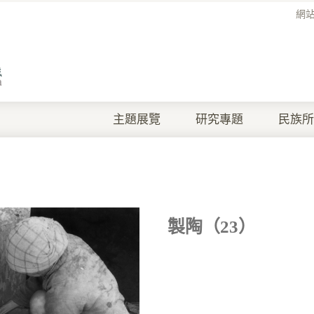
網
主題展覽
研究專題
民族所
製陶（23）