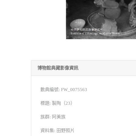
博物館典藏影像資訊
數典編號: FW_0075563
標題: 製陶（23）
族群: 阿美族
資料集: 田野照片