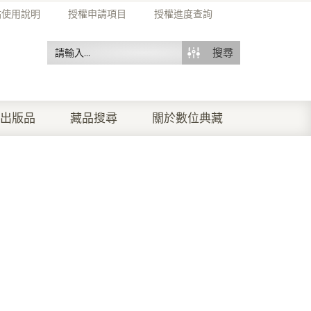
站使用說明
授權申請項目
授權進度查詢
搜尋
出版品
藏品搜尋
關於數位典藏