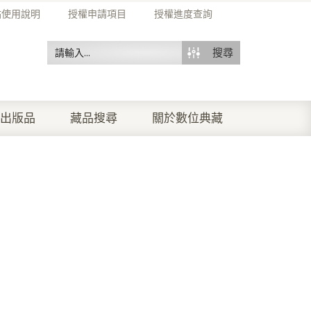
站使用說明
授權申請項目
授權進度查詢
搜尋
出版品
藏品搜尋
關於數位典藏