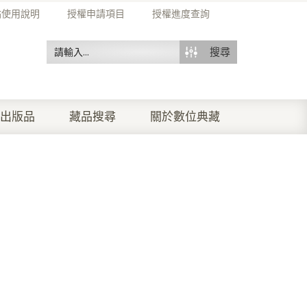
站使用說明
授權申請項目
授權進度查詢
搜尋
出版品
藏品搜尋
關於數位典藏