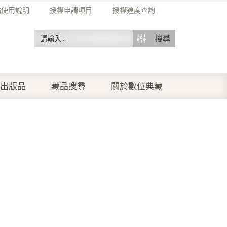
站使用說明
授權申請項目
授權進度查詢
搜尋
出版品
藏品搜尋
關於數位典藏