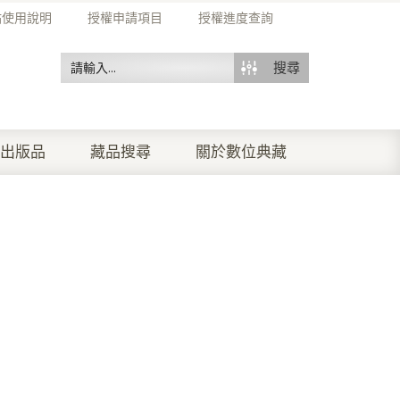
站使用說明
授權申請項目
授權進度查詢
搜尋
出版品
藏品搜尋
關於數位典藏