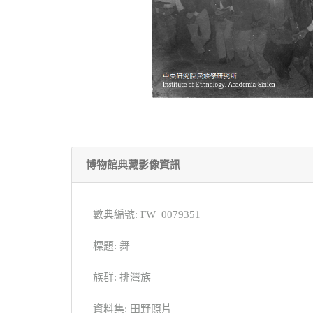
博物館典藏影像資訊
數典編號: FW_0079351
標題: 舞
族群: 排灣族
資料集: 田野照片