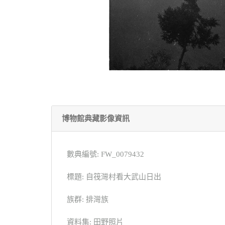
博物館典藏影像資訊
數典編號: FW_0079432
標題: 自筏灣村看大武山日出
族群: 排灣族
資料集: 田野照片