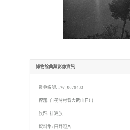
博物館典藏影像資訊
數典編號: FW_0079433
標題: 自筏灣村看大武山日出
族群: 排灣族
資料集: 田野照片