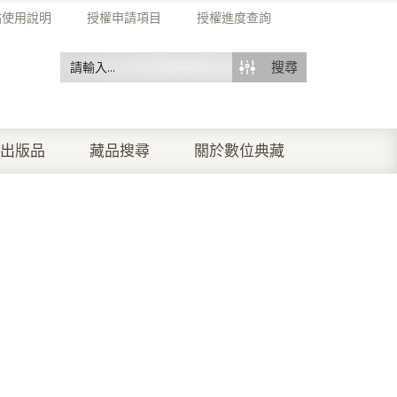
站使用說明
授權申請項目
授權進度查詢
搜尋
出版品
藏品搜尋
關於數位典藏