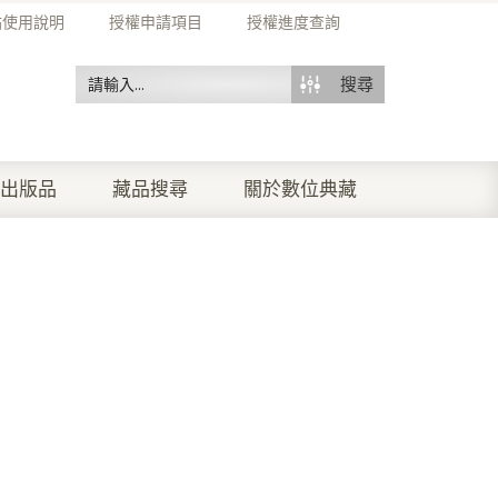
站使用說明
授權申請項目
授權進度查詢
搜尋
出版品
藏品搜尋
關於數位典藏