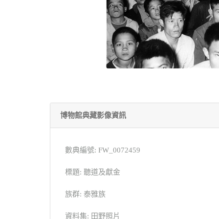
博物館典藏影像資訊
數典編號: FW_0072459
標題: 聽道及獻金
族群: 泰雅族
資料集: 田野照片