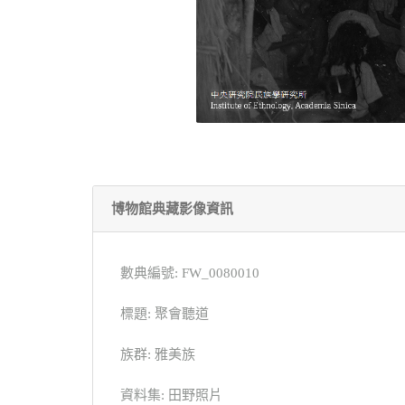
博物館典藏影像資訊
數典編號: FW_0080010
標題: 聚會聽道
族群: 雅美族
資料集: 田野照片