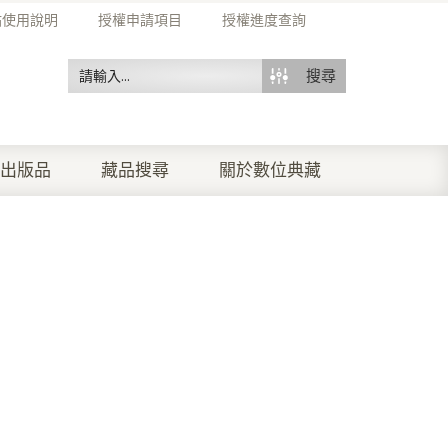
站使用說明
授權申請項目
授權進度查詢
搜尋
出版品
藏品搜尋
關於數位典藏