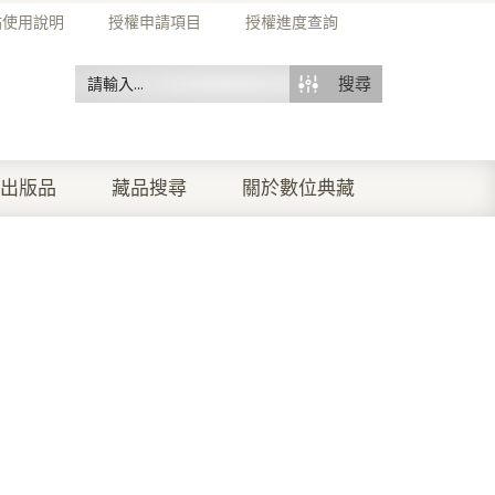
站使用說明
授權申請項目
授權進度查詢
搜尋
出版品
藏品搜尋
關於數位典藏