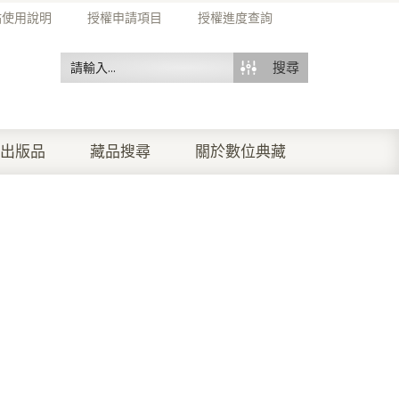
站使用說明
授權申請項目
授權進度查詢
搜尋
出版品
藏品搜尋
關於數位典藏