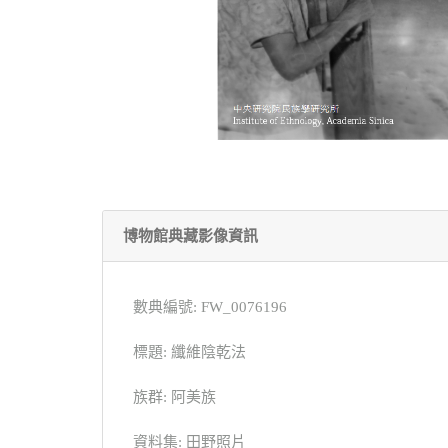
博物館典藏影像資訊
數典編號: FW_0076196
標題: 纖維陰乾法
族群: 阿美族
資料集: 田野照片