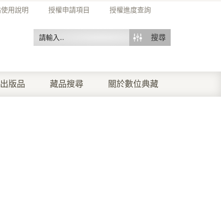
站使用說明
授權申請項目
授權進度查詢
搜尋
出版品
藏品搜尋
關於數位典藏