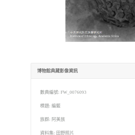
博物館典藏影像資訊
數典編號: FW_0076093
標題: 編籃
族群: 阿美族
資料集: 田野照片