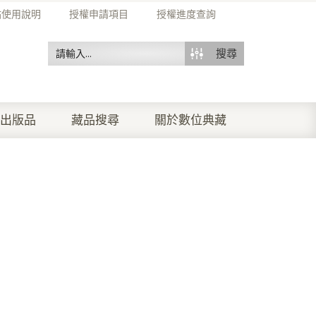
站使用說明
授權申請項目
授權進度查詢
搜尋
出版品
藏品搜尋
關於數位典藏