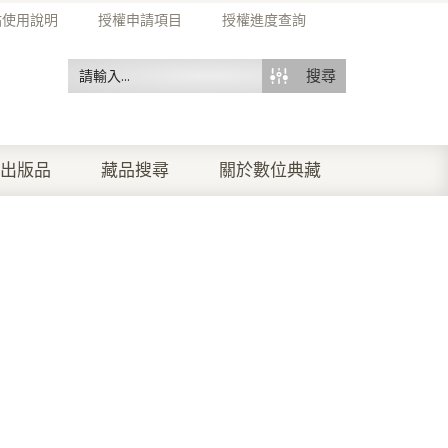
站使用說明
授權申請項目
授權進度查詢
搜尋
出版品
藏品搜尋
關於數位典藏