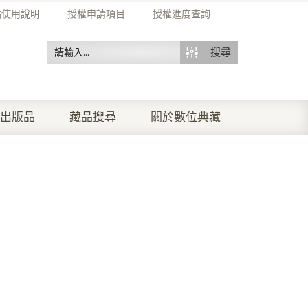
站使用說明
授權申請項目
授權進度查詢
搜尋
出版品
藏品搜尋
關於數位典藏