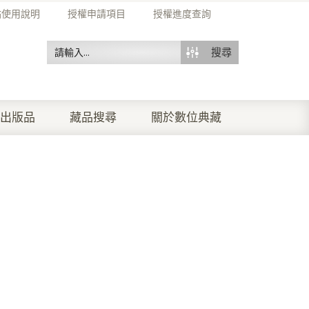
站使用說明
授權申請項目
授權進度查詢
搜尋
出版品
藏品搜尋
關於數位典藏