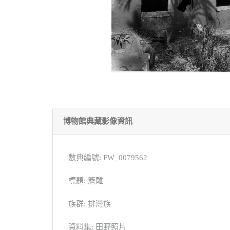
博物館典藏影像資訊
數典編號: FW_0079562
標題: 簷雕
族群: 排灣族
資料集: 田野照片