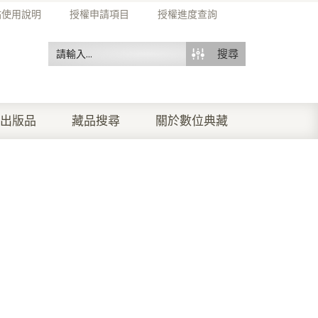
站使用說明
授權申請項目
授權進度查詢
搜尋
出版品
藏品搜尋
關於數位典藏