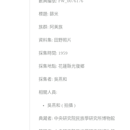
數典編號: FW_0076176
標題: 篩米
族群: 阿美族
資料集: 田野照片
採集時間: 1959
採集地點: 花蓮縣光復鄉
採集者: 吳燕和
相關人員:
吳燕和 ( 拍攝 )
典藏者: 中央研究院民族學研究所博物館