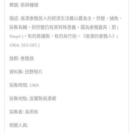
標題: 箭與種類
描述: 南澳泰雅族人的經濟生活雖以農為主，狩獵、捕魚、
採集為輔，但狩獵仍有其特殊意義。圖為泰雅獵具：箭 (
Slaqel )。有的是鐵製，有的為竹削。《南澳的泰雅人》(
1964: 503-505 )
族群: 泰雅族
資料集: 田野照片
採集時間: 1960
採集地點: 宜蘭縣南澳鄉
採集者: 吳燕和
相關人員: