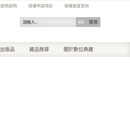
站使用說明
授權申請項目
授權進度查詢
搜尋
出版品
藏品搜尋
關於數位典藏