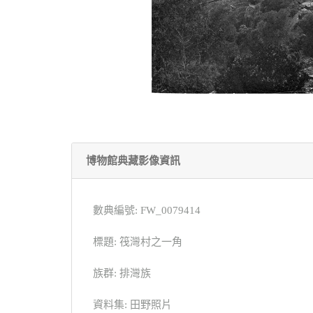
博物館典藏影像資訊
數典編號: FW_0079414
標題: 筏灣村之一角
族群: 排灣族
資料集: 田野照片