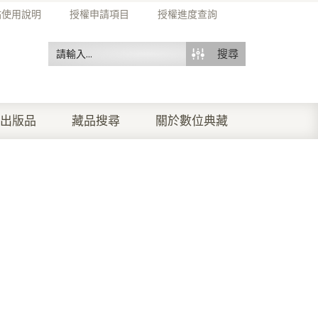
站使用說明
授權申請項目
授權進度查詢
搜尋
出版品
藏品搜尋
關於數位典藏