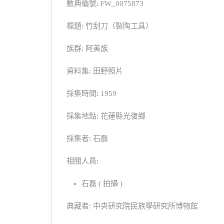
數典編號: FW_0075873
標題: 竹刮刀（製陶工具）
族群: 阿美族
資料集: 田野照片
採集時間: 1959
採集地點: 花蓮縣光復鄉
採集者: 石磊
相關人員:
石磊 ( 拍攝 )
典藏者: 中央研究院民族學研究所博物館